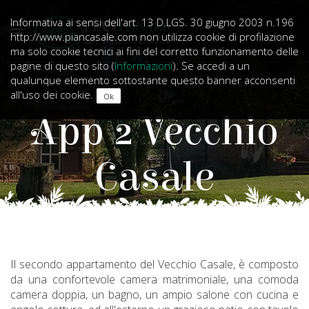
Informativa ai sensi dell'art. 13 D.LGS. 30 giugno 2003 n.196
http://www.piancasale.com non utilizza cookie di profilazione
ma solo cookie tecnici ai fini del corretto funzionamento delle
pagine di questo sito (
Informazioni
). Se accedi a un
qualunque elemento sottostante questo banner acconsenti
all'uso dei cookie.
App 2 Vecchio
Casale
Il secondo appartamento del Vecchio Casale, è composto
da una confortevole camera matrimoniale, una comoda
camera doppia, un bagno, un ampio salone con cucina e